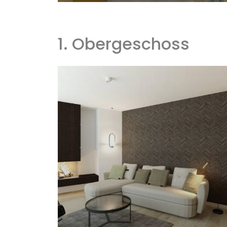
Größe
Zimmer
2
2
96,25m
+29,76m
3+1
1. Obergeschoss