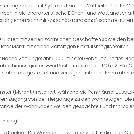
ierter Lage in List auf Sylt, direkt an der Wattseite. Bei de
nisch in die charakteristische Dünen- und Wattlandschaft
 sich gemeinsam mit Ando Yoo Landschaftsarchitektur erf
ister Hafen mit seinen zahlreichen Geschäften sowie den 
er Markt mit seinen vielfältigen Einkaufsmöglichkeiten.
er Fläche von ungefähr 6.000 m2 drei Gebäude. Jedes Geb
über hinaus gibt es zwei Penthäuser mit ca. 140 m2. Alle 
ialien ausgestattet und verfügen unter anderem über e
ster (Meranti) installiert, während die Penthäuser zusätzl
eien Zugang von der Tiefgarage zu den Wohnetagen. Die
 Wände der Wohnungen werden gespachtelt und mit Maler
 verlegt.
keit gelegt: Die Wohnungen werden vollständig über Geo