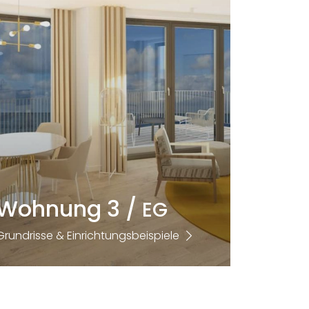
Wohnung 3 /
EG
Grundrisse & Einrichtungsbeispiele
Größe
Zimmer
2
101,57m
3