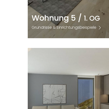
Wohnung 5 /
1. OG
Grundrisse & Einrichtungsbeispiele
Größe
Zimmer
2
70,22m
2