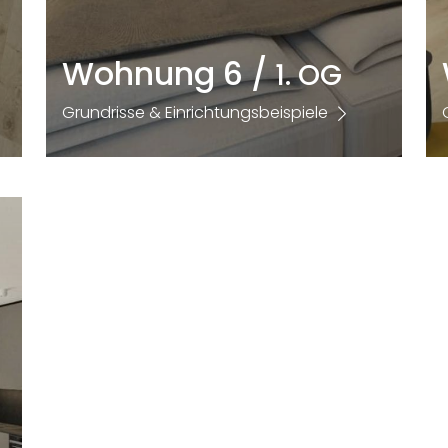
Wohnung 6 /
1. OG
Grundrisse & Einrichtungsbeispiele
Größe
Zimmer
2
74,72m
2