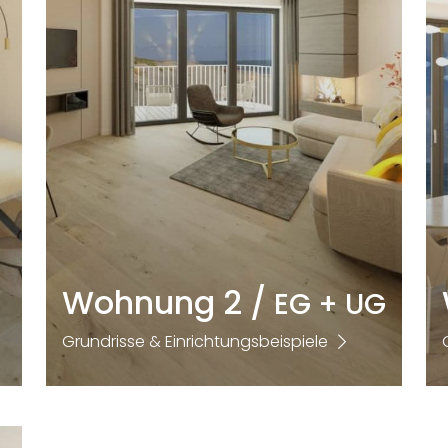
Wohnung 2 /
EG + UG
Grundrisse & Einrichtungsbeispiele
Größe
Zimmer
2
2
73,25m
+31,76m
2+1