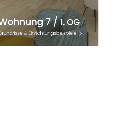
Wohnung 7 /
1. OG
Grundrisse & Einrichtungsbeispiele
Größe
Zimmer
2
97,93m
3