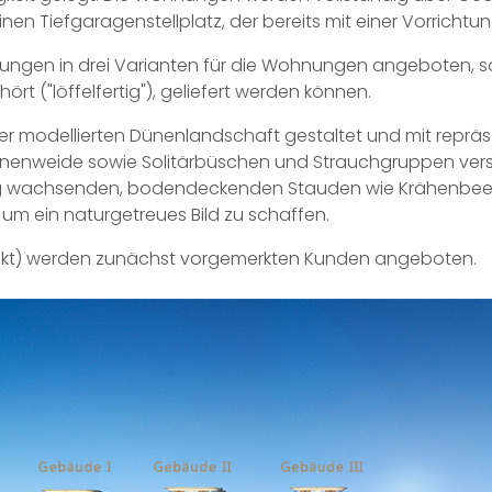
 Tiefgaragenstellplatz, der bereits mit einer Vorrichtung
anungen in drei Varianten für die Wohnungen angeboten, s
ört ("löffelfertig"), geliefert werden können.
er modellierten Dünenlandschaft gestaltet und mit reprä
ünenweide sowie Solitärbüschen und Strauchgruppen ver
rig wachsenden, bodendeckenden Stauden wie Krähenbee
, um ein naturgetreues Bild zu schaffen.
ekt) werden zunächst vorgemerkten Kunden angeboten.