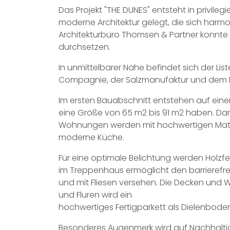
Das Projekt "THE DUNES" entsteht in privileg
moderne Architektur gelegt, die sich harmo
Architekturbüro Thomsen & Partner konnte
durchsetzen.
In unmittelbarer Nähe befindet sich der L
Compagnie, der Salzmanufaktur und dem List
Im ersten Bauabschnitt entstehen auf ein
eine Größe von 65 m2 bis 91 m2 haben. Dar
Wohnungen werden mit hochwertigen Mater
moderne Küche.
Für eine optimale Belichtung werden Holzfen
im Treppenhaus ermöglicht den barrierefr
und mit Fliesen versehen. Die Decken und
und Fluren wird ein
hochwertiges Fertigparkett als Dielenboden
Besonderes Augenmerk wird auf Nachhaltig