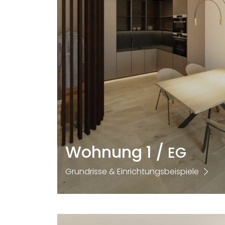
Wohnung 1 /
EG
Grundrisse & Einrichtungsbeispiele
Größe
Zimmer
2
69,40m
2